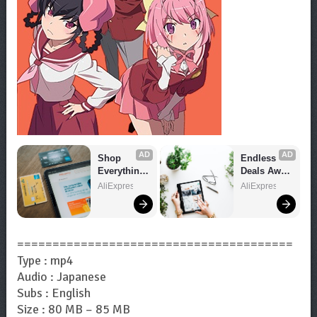
AD
AD
Shop 
Endless 
Everything 
Deals Await 
You Need!
– Shop 
AliExpress
AliExpress
Now!
=======================================
Type : mp4
Audio : Japanese
Subs : English
Size : 80 MB – 85 MB