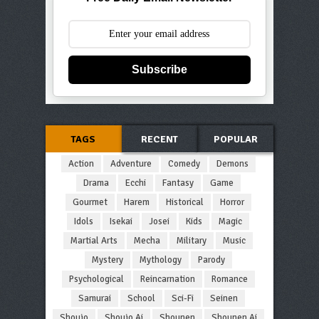
Subscribe
TAGS
RECENT
POPULAR
Action
Adventure
Comedy
Demons
Drama
Ecchi
Fantasy
Game
Gourmet
Harem
Historical
Horror
Idols
Isekai
Josei
Kids
Magic
Martial Arts
Mecha
Military
Music
Mystery
Mythology
Parody
Psychological
Reincarnation
Romance
Samurai
School
Sci-Fi
Seinen
Shoujo
Shoujo Ai
Shounen
Shounen Ai