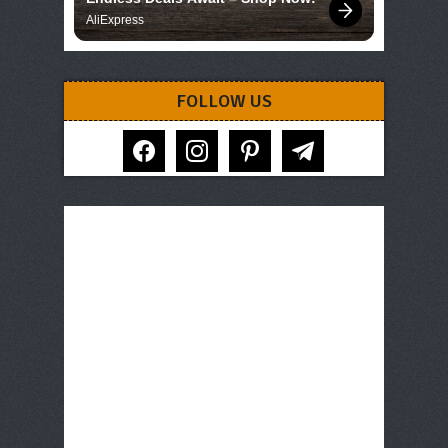
AliExpress
FOLLOW US
facebook
instagram
pinterest
telegram