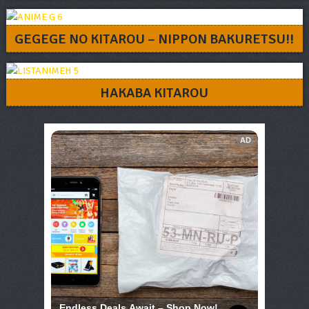
GEGEGE NO KITAROU – NIPPON BAKURETSU!!
HAKABA KITAROU
AD
Endless Deals Await – Shop Now!