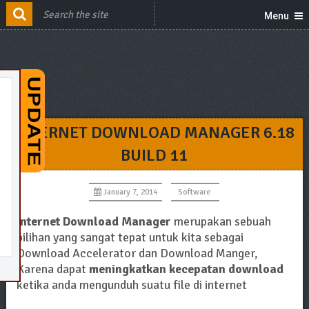
Menu
INTERNET DOWNLOAD MANAGER 6.18
BUILD 11
January 7, 2014
Software
Internet Download Manager
merupakan sebuah
pilihan yang sangat tepat untuk kita sebagai
Download Accelerator dan Download Manger,
Karena dapat
meningkatkan kecepatan download
ketika anda mengunduh suatu file di internet