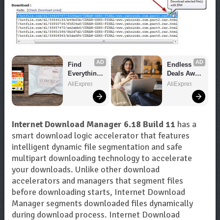
AD
AD
Find 
Endless 
Everything 
Deals Await 
You Want!
– Shop 
AliExpress
AliExpress
Now!
Internet Download Manager 6.18 Build 11
has a
smart download logic accelerator that features
intelligent dynamic file segmentation and safe
multipart downloading technology to accelerate
your downloads. Unlike other download
accelerators and managers that segment files
before downloading starts, Internet Download
Manager segments downloaded files dynamically
during download process. Internet Download