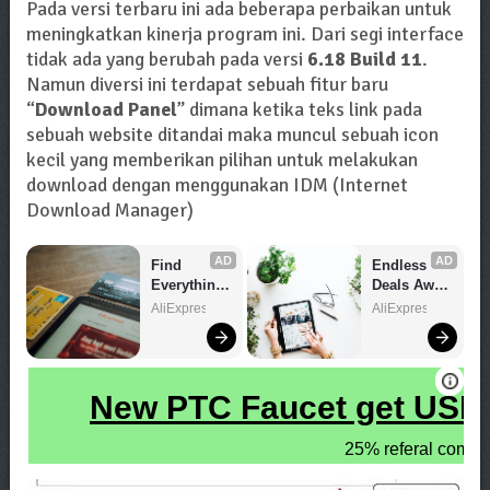
Pada versi terbaru ini ada beberapa perbaikan untuk
meningkatkan kinerja program ini. Dari segi interface
tidak ada yang berubah pada versi
6.18 Build 11
.
Namun diversi ini terdapat sebuah fitur baru
“
Download Panel
” dimana ketika teks link pada
sebuah website ditandai maka muncul sebuah icon
kecil yang memberikan pilihan untuk melakukan
download dengan menggunakan IDM (Internet
Download Manager)
AD
AD
Find 
Endless 
Everything 
Deals Await 
You Want!
– Shop 
AliExpress
AliExpress
Now!