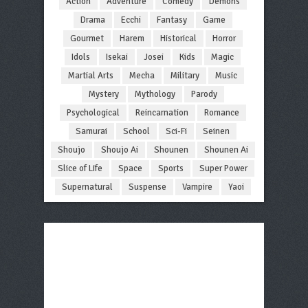
Action
Adventure
Comedy
Demons
Drama
Ecchi
Fantasy
Game
Gourmet
Harem
Historical
Horror
Idols
Isekai
Josei
Kids
Magic
Martial Arts
Mecha
Military
Music
Mystery
Mythology
Parody
Psychological
Reincarnation
Romance
Samurai
School
Sci-Fi
Seinen
Shoujo
Shoujo Ai
Shounen
Shounen Ai
Slice of Life
Space
Sports
Super Power
Supernatural
Suspense
Vampire
Yaoi